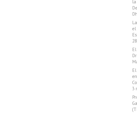
la
De
Dh
La
el
Es
28
El
Dr
Ma
El
en
Co
3 
Pr
Ga
(T