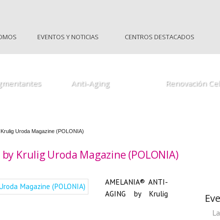
SOMOS
EVENTOS Y NOTICIAS
CENTROS DESTACADOS
by Krulig
Amelania Anti-Aging by krulig
HQF by Krulig
Star Peel Anti-Aging by krulig
Renovación Celula
gmentantes
Anti-Aging
Renovación Cel
rulig Uroda Magazine (POLONIA)
by Krulig Uroda Magazine (POLONIA)
AMELANIA® ANTI-
AGING by Krulig
Eve
La