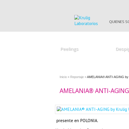
QUIENES 
Star Peel by Krulig
Amelan 
Universal Peel by Krulig SM
Amelan 
Peelings
Despi
Inicio
»
Reportaje
»
AMELANIA® ANTI-AGING by K
AMELANIA® ANTI-AGING 
presente en POLONIA.