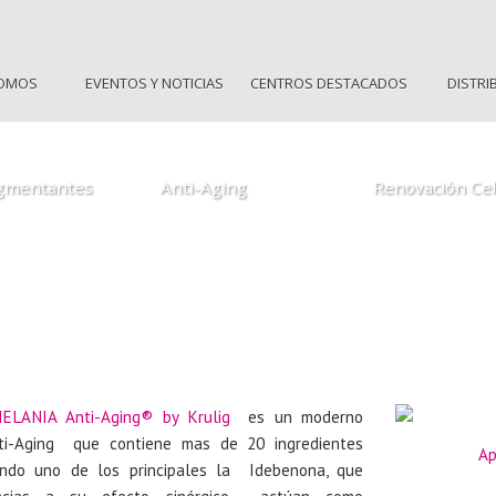
SOMOS
EVENTOS Y NOTICIAS
CENTROS DESTACADOS
DISTRI
by Krulig
Amelania Anti-Aging by krulig
HQF by Krulig
Star Peel Anti-Aging by krulig
Renovación Celula
gmentantes
Anti-Aging
Renovación Cel
ELANIA Anti-Aging® by Krulig
es un moderno
ti-Aging que contiene mas de 20 ingredientes
Ap
endo uno de los principales la Idebenona, que