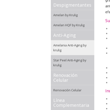
gr
Despigmentantes
an
ef
Amelan by Krulig
Su
Amelan HQF by Krulig
Anti-Aging
Amelania Anti-Aging by
krulig
Star Peel Anti-Aging by
krulig
Renovación
Celular
Renovación Celular
In
Línea
Complementaria