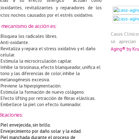
acias a su efecto sinérgico actúan como
tioxidantes, revitalizantes y reparadores de los
ectos nocivos causados por el estrés oxidativo.
 mecanismo de acción es:
Casos Clínico
Bloquea los radicales libres.
se aprecian
Anti-oxidante.
Revitaliza y repara el stress oxidativo y el daño
Aging® by Kru
celular.
Estimula la microcirculación capilar.
Inhibe la tirosinasa, efecto blanqueador, unifica el
tono y las diferencias de color, inhibe la
melanogénesis excesiva.
Previene la hiperpigmentación.
Estimula la formación de nuevo colágeno.
Efecto lifting por retracción de fibras elásticas.
Embellece la piel con efecto iluminador.
dicaciones:
Piel envejecida, sin brillo.
Envejecimiento por daño solar y la edad.
Piel manchada durante el proceso de